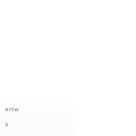
0.17 кг
5