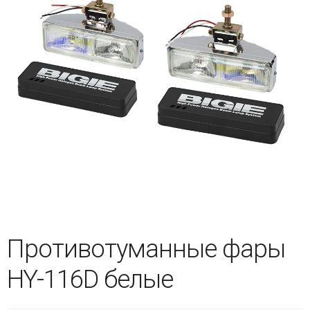
Противотуманные фары
HY-116D белые