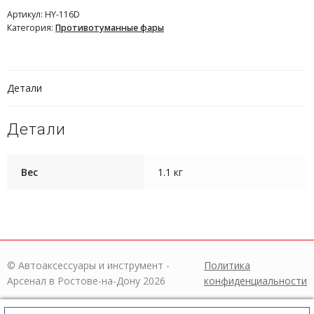
Артикул:
HY-116D
Категория:
Противотуманные фары
Детали
Детали
Вес
1.1 кг
© Автоаксессуары и инструмент -
Политика
Арсенал в Ростове-на-Дону 2026
конфиденциальности
Искать:
Поиск