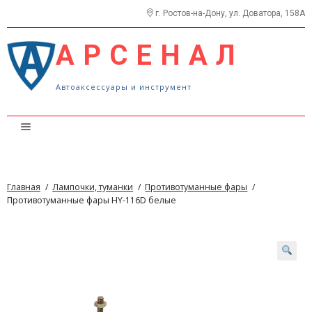
г. Ростов-на-Дону, ул. Доватора, 158А
АРСЕНАЛ
Автоаксессуары и инструмент
Каталог
Прайс
Главная
/
Лампочки, туманки
/
Противотуманные фары
/
О нас
Противотуманные фары HY-116D белые
Контакты