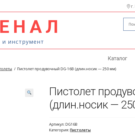
г.
ЕНАЛ
Поиск
Искать
 и инструмент
Каталог
толеты
/
Пистолет продувочный DG-16B (длин.носик — 250 мм)
Пистолет продув
(длин.носик — 25
Артикул:
DG16B
Категория:
Пистолеты