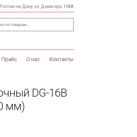
 Ростов-на-Дону, ул. Доватора, 158А
:
Прайс
О нас
Контакты
очный DG-16B
0 мм)